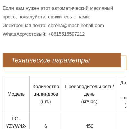
Если вам нужен этот автоматический масляный
пресс, пожалуйста, свяжитесь с нами:
Электронная почта: serena@machinehall.com
WhatsApp/сотовый: +8615515597212
Технические параметры
Дав
Количество
Производительность/
Модель
цилиндров
день
си
(шт.)
(кг/час)
(
LG-
YZYW42-
6
450